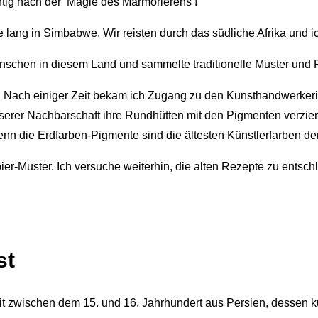
tig nach der ‘Magie des Marmorierens’!
ang in Simbabwe. Wir reisten durch das südliche Afrika und ic
enschen in diesem Land und sammelte traditionelle Muster und 
ach einiger Zeit bekam ich Zugang zu den Kunsthandwerkerinn
erer Nachbarschaft ihre Rundhütten mit den Pigmenten verzierte
 denn die Erdfarben-Pigmente sind die ältesten Künstlerfarben de
pier-Muster. Ich versuche weiterhin, die alten Rezepte zu entsc
st
t zwischen dem 15. und 16. Jahrhundert aus Persien, dessen ku