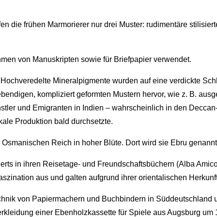
 die frühen Marmorierer nur drei Muster: rudimentäre stilisier
en von Manuskripten sowie für Briefpapier verwendet.
Hochveredelte Mineralpigmente wurden auf eine verdickte Schlic
 lebendigen, kompliziert geformten Mustern hervor, wie z. B. a
stler und Emigranten in Indien – wahrscheinlich in den Decc
kale Produktion bald durchsetzte.
m Osmanischen Reich in hoher Blüte. Dort wird sie Ebru genann
nderts in ihren Reisetage- und Freundschaftsbüchern (Alba Amic
aszination aus und galten aufgrund ihrer orientalischen Herku
hnik von Papiermachern und Buchbindern in Süddeutschland und
erkleidung einer Ebenholzkassette für Spiele aus Augsburg um 