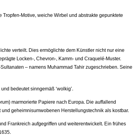
te Tropfen-Motive, weiche Wirbel und abstrakte gepunktete
hte verteilt. Dies ermöglichte dem Künstler nicht nur eine
usgeprägte Locken-, Chevron-, Kamm- und Craquelé-Muster.
an-Sultanaten – namens Muhammad Tahir zugeschrieben. Seine
t und bedeutet sinngemäß ‘wolkig’.
orum) marmorierte Papiere nach Europa. Die auffallend
nft und geheimnisumwobenen Herstellungstechnik als kostbar.
 Frankreich aufgegriffen und weiterentwickelt. Ein frühes
1635.