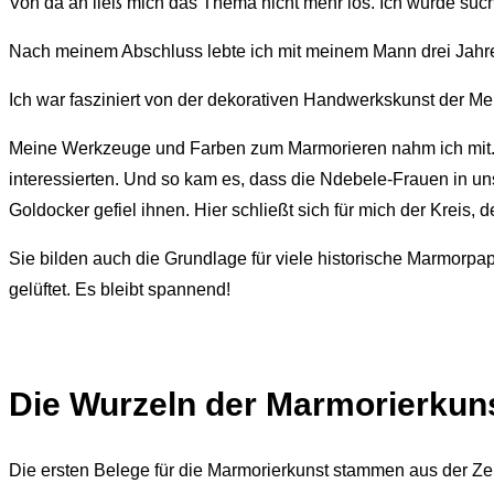
Von da an ließ mich das Thema nicht mehr los. Ich wurde süch
Nach meinem Abschluss lebte ich mit meinem Mann drei Jahre l
Ich war fasziniert von der dekorativen Handwerkskunst der M
Meine Werkzeuge und Farben zum Marmorieren nahm ich mit. N
interessierten. Und so kam es, dass die Ndebele-Frauen in uns
Goldocker gefiel ihnen. Hier schließt sich für mich der Kreis,
Sie bilden auch die Grundlage für viele historische Marmorpa
gelüftet. Es bleibt spannend!
Die Wurzeln der Marmorierkun
Die ersten Belege für die Marmorierkunst stammen aus der Zei