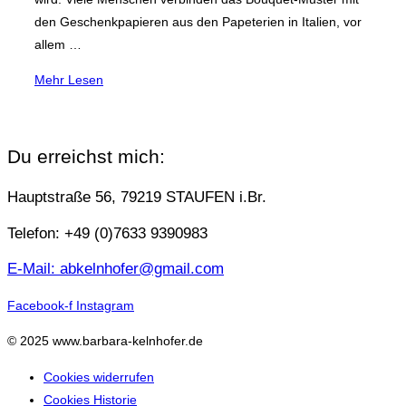
den Geschenkpapieren aus den Papeterien in Italien, vor
allem …
über
Mehr
Lesen
„Das
Bouquet-
Muster:
Du erreichst mich:
ein
Klassiker
Hauptstraße 56, 79219 STAUFEN i.Br.
der
Telefon: +49 (0)7633 9390983
Marmorierkunst“
E-Mail: abkelnhofer@gmail.com
Facebook-f
Instagram
© 2025 www.barbara-kelnhofer.de
Cookies widerrufen
Cookies Historie