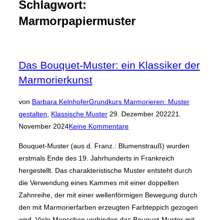
Schlagwort:
Marmorpapiermuster
Das Bouquet-Muster: ein Klassiker der
Marmorierkunst
von
Barbara Kelnhofer
Grundkurs Marmorieren: Muster
Veröffentlicht
gestalten
,
Klassische Muster
29. Dezember 2022
21.
am
November 2024
Keine Kommentare
Bouquet-Muster (aus d. Franz.: Blumenstrauß) wurden
erstmals Ende des 19. Jahrhunderts in Frankreich
hergestellt. Das charakteristische Muster entsteht durch
die Verwendung eines Kammes mit einer doppelten
Zahnreihe, der mit einer wellenförmigen Bewegung durch
den mit Marmorierfarben erzeugten Farbteppich gezogen
wird. Viele Menschen verbinden das Bouquet-Muster mit