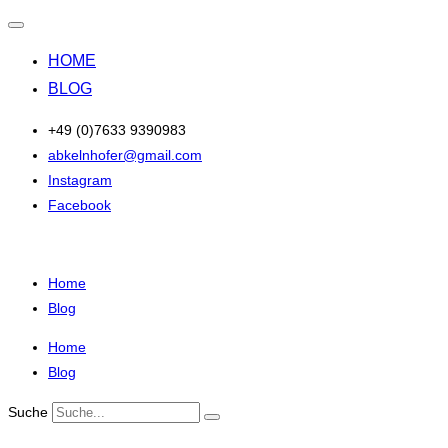
Navigation
umschalten
HOME
BLOG
Zum
+49 (0)7633 9390983
Inhalt
abkelnhofer@gmail.com
springen
Instagram
Facebook
Home
Blog
Home
Blog
Suche