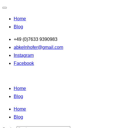
Navigation
Home
umschalten
Blog
Zum
+49 (0)7633 9390983
Inhalt
abkelnhofer@gmail.com
springen
Instagram
Facebook
Home
Blog
Home
Blog