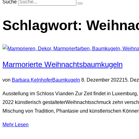
Suche
Schlagwort:
Weihna
Marmorierte Weihnachtsbaumkugeln
Veröffentlicht
von
Barbara Kelnhofer
Baumkugeln
8. Dezember 2022
15. De
am
Ausstellung im Schloss Vianden Zur Zeit findet in Luxemburg,
2022 künstlerisch gestalteterWeihnachtsschmuck zehn verschi
Mischung von Tradition, Phantasie und künstlerischen Könn
über
Mehr
Lesen
„Marmorierte